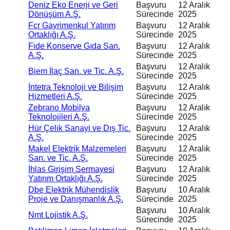
Deniz Eko Enerji ve Geri
Başvuru
12 Aralık
Dönüşüm A.Ş.
Sürecinde
2025
Fcr Gayrimenkul Yatırım
Başvuru
12 Aralık
Ortaklığı A.Ş.
Sürecinde
2025
Fide Konserve Gıda San.
Başvuru
12 Aralık
A.Ş.
Sürecinde
2025
Başvuru
12 Aralık
Biem İlaç San. ve Tic. A.Ş.
Sürecinde
2025
İntetra Teknoloji ve Bilişim
Başvuru
12 Aralık
Hizmetleri A.Ş.
Sürecinde
2025
Zebrano Mobilya
Başvuru
12 Aralık
Teknolojileri A.Ş.
Sürecinde
2025
Hür Çelik Sanayi ve Dış Tic.
Başvuru
12 Aralık
A.Ş.
Sürecinde
2025
Makel Elektrik Malzemeleri
Başvuru
12 Aralık
San. ve Tic. A.Ş.
Sürecinde
2025
İhlas Girişim Sermayesi
Başvuru
12 Aralık
Yatırım Ortaklığı A.Ş.
Sürecinde
2025
Dbe Elektrik Mühendislik
Başvuru
10 Aralık
Proje ve Danışmanlık A.Ş.
Sürecinde
2025
Başvuru
10 Aralık
Nmt Lojistik A.Ş.
Sürecinde
2025