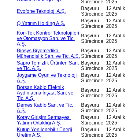
Sürecinde
2025
Başvuru
12 Aralık
Evofone Teknoloji A.Ş.
Sürecinde
2025
Başvuru
12 Aralık
Q Yatırım Holding A.Ş.
Sürecinde
2025
Kon-Tek Kontrol Teknolojileri
Başvuru
12 Aralık
ve Otomasyon San. ve Tic.
Sürecinde
2025
A.Ş.
Biosys Biyomedikal
Başvuru
12 Aralık
Mühendislik San. ve Tic. A.Ş.
Sürecinde
2025
Sapro Temizlik Ürünleri San.
Başvuru
12 Aralık
ve Tic. A.Ş.
Sürecinde
2025
Joygame Oyun ve Teknoloji
Başvuru
12 Aralık
A.Ş.
Sürecinde
2025
Borsan Kablo Elektrik
Başvuru
12 Aralık
Aydınlatma İnşaat San. ve
Sürecinde
2025
Tic. A.Ş.
Demes Kablo San. ve Tic.
Başvuru
12 Aralık
A.Ş.
Sürecinde
2025
Koray Girişim Sermayesi
Başvuru
12 Aralık
Yatırım Ortaklığı A.Ş.
Sürecinde
2025
Kutup Yenilenebilir Enerji
Başvuru
12 Aralık
Üretim A.Ş.
Sürecinde
2025