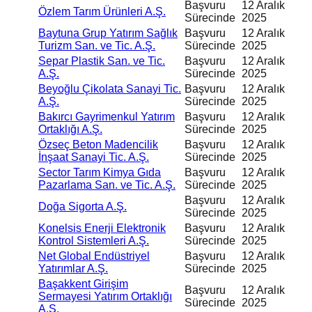
Başvuru
12 Aralık
Özlem Tarım Ürünleri A.Ş.
Sürecinde
2025
Baytuna Grup Yatırım Sağlık
Başvuru
12 Aralık
Turizm San. ve Tic. A.Ş.
Sürecinde
2025
Separ Plastik San. ve Tic.
Başvuru
12 Aralık
A.Ş.
Sürecinde
2025
Beyoğlu Çikolata Sanayi Tic.
Başvuru
12 Aralık
A.Ş.
Sürecinde
2025
Bakırcı Gayrimenkul Yatırım
Başvuru
12 Aralık
Ortaklığı A.Ş.
Sürecinde
2025
Özseç Beton Madencilik
Başvuru
12 Aralık
İnşaat Sanayi Tic. A.Ş.
Sürecinde
2025
Sector Tarım Kimya Gıda
Başvuru
12 Aralık
Pazarlama San. ve Tic. A.Ş.
Sürecinde
2025
Başvuru
12 Aralık
Doğa Sigorta A.Ş.
Sürecinde
2025
Konelsis Enerji Elektronik
Başvuru
12 Aralık
Kontrol Sistemleri A.Ş.
Sürecinde
2025
Net Global Endüstriyel
Başvuru
12 Aralık
Yatırımlar A.Ş.
Sürecinde
2025
Başakkent Girişim
Başvuru
12 Aralık
Sermayesi Yatırım Ortaklığı
Sürecinde
2025
A.Ş.