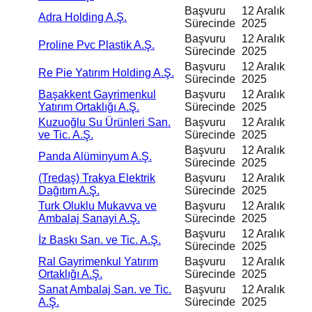
Başvuru
12 Aralık
Adra Holding A.Ş.
Sürecinde
2025
Başvuru
12 Aralık
Proline Pvc Plastik A.Ş.
Sürecinde
2025
Başvuru
12 Aralık
Re Pie Yatırım Holding A.Ş.
Sürecinde
2025
Başakkent Gayrimenkul
Başvuru
12 Aralık
Yatırım Ortaklığı A.Ş.
Sürecinde
2025
Kuzuoğlu Su Ürünleri San.
Başvuru
12 Aralık
ve Tic. A.Ş.
Sürecinde
2025
Başvuru
12 Aralık
Panda Alüminyum A.Ş.
Sürecinde
2025
(Tredaş) Trakya Elektrik
Başvuru
12 Aralık
Dağıtım A.Ş.
Sürecinde
2025
Turk Oluklu Mukavva ve
Başvuru
12 Aralık
Ambalaj Sanayi A.Ş.
Sürecinde
2025
Başvuru
12 Aralık
İz Baskı San. ve Tic. A.Ş.
Sürecinde
2025
Ral Gayrimenkul Yatırım
Başvuru
12 Aralık
Ortaklığı A.Ş.
Sürecinde
2025
Sanat Ambalaj San. ve Tic.
Başvuru
12 Aralık
A.Ş.
Sürecinde
2025