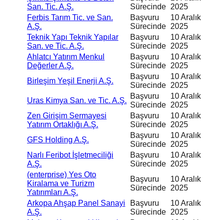
San. Tic. A.Ş.
Sürecinde
2025
Ferbis Tarım Tic. ve San.
Başvuru
10 Aralık
A.Ş.
Sürecinde
2025
Teknik Yapı Teknik Yapılar
Başvuru
10 Aralık
San. ve Tic. A.Ş.
Sürecinde
2025
Ahlatcı Yatırım Menkul
Başvuru
10 Aralık
Değerler A.Ş.
Sürecinde
2025
Başvuru
10 Aralık
Birleşim Yeşil Enerji A.Ş.
Sürecinde
2025
Başvuru
10 Aralık
Uras Kimya San. ve Tic. A.Ş.
Sürecinde
2025
Zen Girişim Sermayesi
Başvuru
10 Aralık
Yatırım Ortaklığı A.Ş.
Sürecinde
2025
Başvuru
10 Aralık
GFS Holding A.Ş.
Sürecinde
2025
Narlı Feribot İşletmeciliği
Başvuru
10 Aralık
A.Ş.
Sürecinde
2025
(enterprise) Yes Oto
Başvuru
10 Aralık
Kiralama ve Turizm
Sürecinde
2025
Yatırımları A.Ş.
Arkopa Ahşap Panel Sanayi
Başvuru
10 Aralık
A.Ş.
Sürecinde
2025