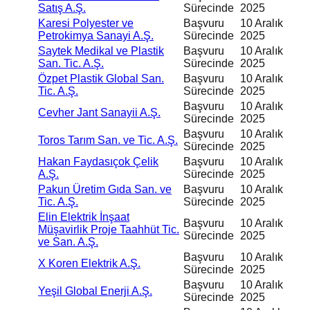
Satış A.Ş.
Sürecinde
2025
Karesi Polyester ve
Başvuru
10 Aralık
Petrokimya Sanayi A.Ş.
Sürecinde
2025
Saytek Medikal ve Plastik
Başvuru
10 Aralık
San. Tic. A.Ş.
Sürecinde
2025
Özpet Plastik Global San.
Başvuru
10 Aralık
Tic. A.Ş.
Sürecinde
2025
Başvuru
10 Aralık
Cevher Jant Sanayii A.Ş.
Sürecinde
2025
Başvuru
10 Aralık
Toros Tarım San. ve Tic. A.Ş.
Sürecinde
2025
Hakan Faydasıçok Çelik
Başvuru
10 Aralık
A.Ş.
Sürecinde
2025
Pakun Üretim Gıda San. ve
Başvuru
10 Aralık
Tic. A.Ş.
Sürecinde
2025
Elin Elektrik İnşaat
Başvuru
10 Aralık
Müşavirlik Proje Taahhüt Tic.
Sürecinde
2025
ve San. A.Ş.
Başvuru
10 Aralık
X Koren Elektrik A.Ş.
Sürecinde
2025
Başvuru
10 Aralık
Yeşil Global Enerji A.Ş.
Sürecinde
2025