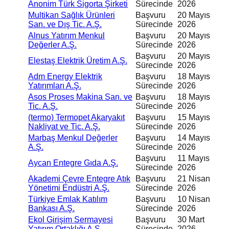
Anonim Türk Sigorta Şirketi
Sürecinde
2026
Multikan Sağlık Ürünleri
Başvuru
20 Mayıs
San. ve Dış Tic. A.Ş.
Sürecinde
2026
Alnus Yatırım Menkul
Başvuru
20 Mayıs
Değerler A.Ş.
Sürecinde
2026
Başvuru
20 Mayıs
Elestaş Elektrik Üretim A.Ş.
Sürecinde
2026
Adm Energy Elektrik
Başvuru
18 Mayıs
Yatırımları A.Ş.
Sürecinde
2026
Asos Proses Makina San. ve
Başvuru
18 Mayıs
Tic. A.Ş.
Sürecinde
2026
(termo) Termopet Akaryakıt
Başvuru
15 Mayıs
Nakliyat ve Tic. A.Ş.
Sürecinde
2026
Marbaş Menkul Değerler
Başvuru
14 Mayıs
A.Ş.
Sürecinde
2026
Başvuru
11 Mayıs
Aycan Entegre Gıda A.Ş.
Sürecinde
2026
Akademi Çevre Entegre Atık
Başvuru
21 Nisan
Yönetimi Endüstri A.Ş.
Sürecinde
2026
Türkiye Emlak Katılım
Başvuru
10 Nisan
Bankası A.Ş.
Sürecinde
2026
Ekol Girişim Sermayesi
Başvuru
30 Mart
Yatırım Ortaklığı A.Ş.
Sürecinde
2026