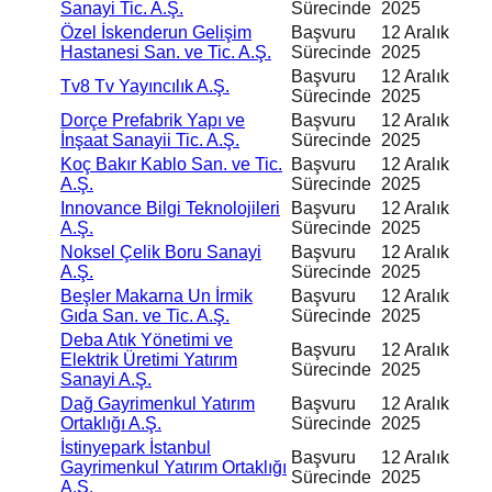
Sanayi Tic. A.Ş.
Sürecinde
2025
Özel İskenderun Gelişim
Başvuru
12 Aralık
Hastanesi San. ve Tic. A.Ş.
Sürecinde
2025
Başvuru
12 Aralık
Tv8 Tv Yayıncılık A.Ş.
Sürecinde
2025
Dorçe Prefabrik Yapı ve
Başvuru
12 Aralık
İnşaat Sanayii Tic. A.Ş.
Sürecinde
2025
Koç Bakır Kablo San. ve Tic.
Başvuru
12 Aralık
A.Ş.
Sürecinde
2025
Innovance Bilgi Teknolojileri
Başvuru
12 Aralık
A.Ş.
Sürecinde
2025
Noksel Çelik Boru Sanayi
Başvuru
12 Aralık
A.Ş.
Sürecinde
2025
Beşler Makarna Un İrmik
Başvuru
12 Aralık
Gıda San. ve Tic. A.Ş.
Sürecinde
2025
Deba Atık Yönetimi ve
Başvuru
12 Aralık
Elektrik Üretimi Yatırım
Sürecinde
2025
Sanayi A.Ş.
Dağ Gayrimenkul Yatırım
Başvuru
12 Aralık
Ortaklığı A.Ş.
Sürecinde
2025
İstinyepark İstanbul
Başvuru
12 Aralık
Gayrimenkul Yatırım Ortaklığı
Sürecinde
2025
A.Ş.