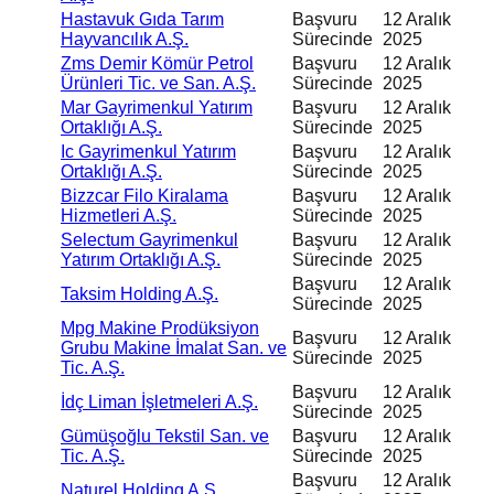
Hastavuk Gıda Tarım
Başvuru
12 Aralık
Hayvancılık A.Ş.
Sürecinde
2025
Zms Demir Kömür Petrol
Başvuru
12 Aralık
Ürünleri Tic. ve San. A.Ş.
Sürecinde
2025
Mar Gayrimenkul Yatırım
Başvuru
12 Aralık
Ortaklığı A.Ş.
Sürecinde
2025
Ic Gayrimenkul Yatırım
Başvuru
12 Aralık
Ortaklığı A.Ş.
Sürecinde
2025
Bizzcar Filo Kiralama
Başvuru
12 Aralık
Hizmetleri A.Ş.
Sürecinde
2025
Selectum Gayrimenkul
Başvuru
12 Aralık
Yatırım Ortaklığı A.Ş.
Sürecinde
2025
Başvuru
12 Aralık
Taksim Holding A.Ş.
Sürecinde
2025
Mpg Makine Prodüksiyon
Başvuru
12 Aralık
Grubu Makine İmalat San. ve
Sürecinde
2025
Tic. A.Ş.
Başvuru
12 Aralık
İdç Liman İşletmeleri A.Ş.
Sürecinde
2025
Gümüşoğlu Tekstil San. ve
Başvuru
12 Aralık
Tic. A.Ş.
Sürecinde
2025
Başvuru
12 Aralık
Naturel Holding A.Ş.