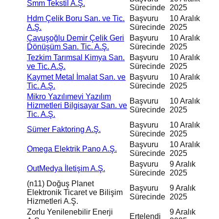
Smm Tekstil A.Ş.
Sürecinde
2025
Hdm Çelik Boru San. ve Tic.
Başvuru
10 Aralık
A.Ş.
Sürecinde
2025
Çavuşoğlu Demir Çelik Geri
Başvuru
10 Aralık
Dönüşüm San. Tic. A.Ş.
Sürecinde
2025
Tezkim Tarımsal Kimya San.
Başvuru
10 Aralık
ve Tic. A.Ş.
Sürecinde
2025
Kaymet Metal İmalat San. ve
Başvuru
10 Aralık
Tic. A.Ş.
Sürecinde
2025
Mikro Yazılımevi Yazılım
Başvuru
10 Aralık
Hizmetleri Bilgisayar San. ve
Sürecinde
2025
Tic. A.Ş.
Başvuru
10 Aralık
Sümer Faktoring A.Ş.
Sürecinde
2025
Başvuru
10 Aralık
Omega Elektrik Pano A.Ş.
Sürecinde
2025
Başvuru
9 Aralık
OutMedya İletişim A.Ş.
Sürecinde
2025
(n11) Doğuş Planet
Başvuru
9 Aralık
Elektronik Ticaret ve Bilişim
Sürecinde
2025
Hizmetleri A.Ş.
Zorlu Yenilenebilir Enerji
9 Aralık
Ertelendi