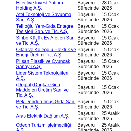
Effective Invest Yatırım
Başvuru
28 Ocak
Holding A.Ş.
Sürecinde
2026
Atel Teknoloji ve Savunma
Başvuru
15 Ocak
San. A.Ş.
Sürecinde
2026
Tellioğlu Yem-Gıda Entegre
Başvuru
15 Ocak
Tesisleri San. ve Tic. A.Ş.
Sürecinde
2026
Sinbo Küçük Ev Aletleri San.
Başvuru
15 Ocak
ve Tic. A.Ş.
Sürecinde
2026
Oltan ve Köleoğlu Elektrik ve
Başvuru
15 Ocak
Enerji Üretimi Tic. A.Ş.
Sürecinde
2026
Pilsan Plastik ve Oyuncak
Başvuru
15 Ocak
Sanayii A.Ş.
Sürecinde
2026
Lider Sistem Teknolojileri
Başvuru
15 Ocak
A.Ş.
Sürecinde
2026
(Doğtat) Doğkar Gıda
Başvuru
15 Ocak
Maddeleri Üretim San. ve
Sürecinde
2026
Tic. A.Ş.
Pek Dondurulmuş Gıda San.
Başvuru
15 Ocak
ve Tic. A.Ş.
Sürecinde
2026
Başvuru
25 Aralık
Aras Elektrik Dağıtım A.Ş.
Sürecinde
2025
Odeon Turizm İşletmeciliği
Başvuru
25 Aralık
A.Ş.
Sürecinde
2025