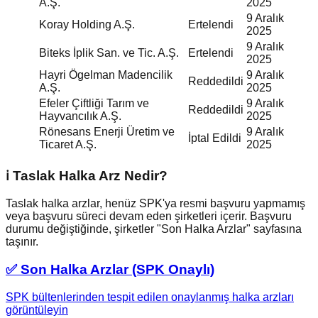
A.Ş.
2025
9 Aralık
Koray Holding A.Ş.
Ertelendi
2025
9 Aralık
Biteks İplik San. ve Tic. A.Ş.
Ertelendi
2025
Hayri Ögelman Madencilik
9 Aralık
Reddedildi
A.Ş.
2025
Efeler Çiftliği Tarım ve
9 Aralık
Reddedildi
Hayvancılık A.Ş.
2025
Rönesans Enerji Üretim ve
9 Aralık
İptal Edildi
Ticaret A.Ş.
2025
ℹ️ Taslak Halka Arz Nedir?
Taslak halka arzlar, henüz SPK'ya resmi başvuru yapmamış
veya başvuru süreci devam eden şirketleri içerir. Başvuru
durumu değiştiğinde, şirketler "Son Halka Arzlar" sayfasına
taşınır.
✅ Son Halka Arzlar (SPK Onaylı)
SPK bültenlerinden tespit edilen onaylanmış halka arzları
görüntüleyin