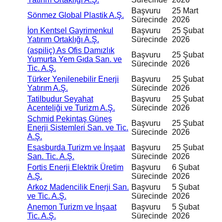
Başvuru
25 Mart
Sönmez Global Plastik A.Ş.
Sürecinde
2026
İon Kentsel Gayrimenkul
Başvuru
25 Şubat
Yatırım Ortaklığı A.Ş.
Sürecinde
2026
(aspiliç) As Ofis Damızlık
Başvuru
25 Şubat
Yumurta Yem Gıda San. ve
Sürecinde
2026
Tic. A.Ş.
Türker Yenilenebilir Enerji
Başvuru
25 Şubat
Yatırım A.Ş.
Sürecinde
2026
Tatilbudur Seyahat
Başvuru
25 Şubat
Acenteliği ve Turizm A.Ş.
Sürecinde
2026
Schmid Pekintaş Güneş
Başvuru
25 Şubat
Enerji Sistemleri San. ve Tic.
Sürecinde
2026
A.Ş.
Esasburda Turizm ve İnşaat
Başvuru
25 Şubat
San. Tic. A.Ş.
Sürecinde
2026
Fortis Enerji Elektrik Üretim
Başvuru
6 Şubat
A.Ş.
Sürecinde
2026
Arkoz Madencilik Enerji San.
Başvuru
5 Şubat
ve Tic. A.Ş.
Sürecinde
2026
Anemon Turizm ve İnşaat
Başvuru
5 Şubat
Tic. A.Ş.
Sürecinde
2026