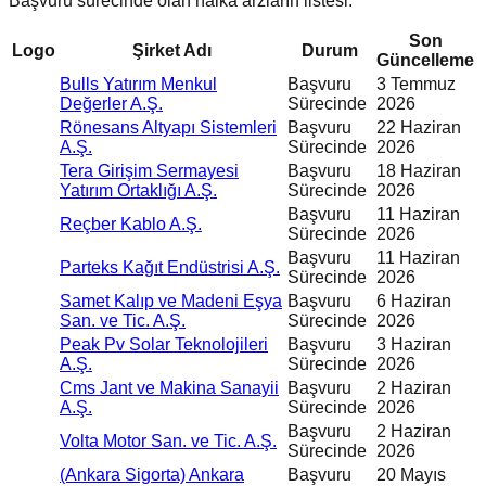
Başvuru sürecinde olan halka arzların listesi.
Son
Logo
Şirket Adı
Durum
Güncelleme
Bulls Yatırım Menkul
Başvuru
3 Temmuz
Değerler A.Ş.
Sürecinde
2026
Rönesans Altyapı Sistemleri
Başvuru
22 Haziran
A.Ş.
Sürecinde
2026
Tera Girişim Sermayesi
Başvuru
18 Haziran
Yatırım Ortaklığı A.Ş.
Sürecinde
2026
Başvuru
11 Haziran
Reçber Kablo A.Ş.
Sürecinde
2026
Başvuru
11 Haziran
Parteks Kağıt Endüstrisi A.Ş.
Sürecinde
2026
Samet Kalıp ve Madeni Eşya
Başvuru
6 Haziran
San. ve Tic. A.Ş.
Sürecinde
2026
Peak Pv Solar Teknolojileri
Başvuru
3 Haziran
A.Ş.
Sürecinde
2026
Cms Jant ve Makina Sanayii
Başvuru
2 Haziran
A.Ş.
Sürecinde
2026
Başvuru
2 Haziran
Volta Motor San. ve Tic. A.Ş.
Sürecinde
2026
(Ankara Sigorta) Ankara
Başvuru
20 Mayıs