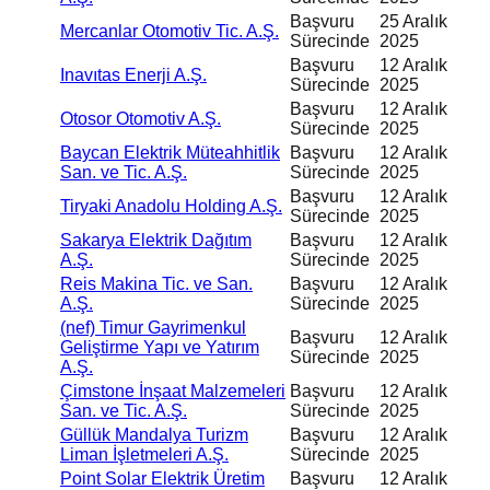
Başvuru
25 Aralık
Mercanlar Otomotiv Tic. A.Ş.
Sürecinde
2025
Başvuru
12 Aralık
Inavıtas Enerji A.Ş.
Sürecinde
2025
Başvuru
12 Aralık
Otosor Otomotiv A.Ş.
Sürecinde
2025
Baycan Elektrik Müteahhitlik
Başvuru
12 Aralık
San. ve Tic. A.Ş.
Sürecinde
2025
Başvuru
12 Aralık
Tiryaki Anadolu Holding A.Ş.
Sürecinde
2025
Sakarya Elektrik Dağıtım
Başvuru
12 Aralık
A.Ş.
Sürecinde
2025
Reis Makina Tic. ve San.
Başvuru
12 Aralık
A.Ş.
Sürecinde
2025
(nef) Timur Gayrimenkul
Başvuru
12 Aralık
Geliştirme Yapı ve Yatırım
Sürecinde
2025
A.Ş.
Çimstone İnşaat Malzemeleri
Başvuru
12 Aralık
San. ve Tic. A.Ş.
Sürecinde
2025
Güllük Mandalya Turizm
Başvuru
12 Aralık
Liman İşletmeleri A.Ş.
Sürecinde
2025
Point Solar Elektrik Üretim
Başvuru
12 Aralık