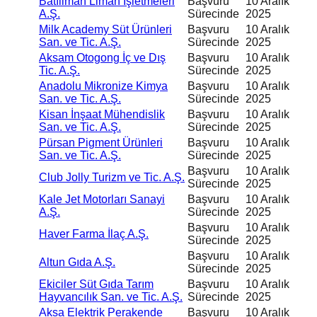
Batıliman Liman İşletmeleri
Başvuru
10 Aralık
A.Ş.
Sürecinde
2025
Milk Academy Süt Ürünleri
Başvuru
10 Aralık
San. ve Tic. A.Ş.
Sürecinde
2025
Aksam Otogong İç ve Dış
Başvuru
10 Aralık
Tic. A.Ş.
Sürecinde
2025
Anadolu Mikronize Kimya
Başvuru
10 Aralık
San. ve Tic. A.Ş.
Sürecinde
2025
Kisan İnşaat Mühendislik
Başvuru
10 Aralık
San. ve Tic. A.Ş.
Sürecinde
2025
Pürsan Pigment Ürünleri
Başvuru
10 Aralık
San. ve Tic. A.Ş.
Sürecinde
2025
Başvuru
10 Aralık
Club Jolly Turizm ve Tic. A.Ş.
Sürecinde
2025
Kale Jet Motorları Sanayi
Başvuru
10 Aralık
A.Ş.
Sürecinde
2025
Başvuru
10 Aralık
Haver Farma İlaç A.Ş.
Sürecinde
2025
Başvuru
10 Aralık
Altun Gıda A.Ş.
Sürecinde
2025
Ekiciler Süt Gıda Tarım
Başvuru
10 Aralık
Hayvancılık San. ve Tic. A.Ş.
Sürecinde
2025
Aksa Elektrik Perakende
Başvuru
10 Aralık