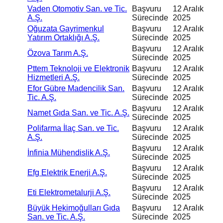
Vaden Otomotiv San. ve Tic.
Başvuru
12 Aralık
A.Ş.
Sürecinde
2025
Oğuzata Gayrimenkul
Başvuru
12 Aralık
Yatırım Ortaklığı A.Ş.
Sürecinde
2025
Başvuru
12 Aralık
Özova Tarım A.Ş.
Sürecinde
2025
Pttem Teknoloji ve Elektronik
Başvuru
12 Aralık
Hizmetleri A.Ş.
Sürecinde
2025
Efor Gübre Madencilik San.
Başvuru
12 Aralık
Tic. A.Ş.
Sürecinde
2025
Başvuru
12 Aralık
Namet Gıda San. ve Tic. A.Ş.
Sürecinde
2025
Polifarma İlaç San. ve Tic.
Başvuru
12 Aralık
A.Ş.
Sürecinde
2025
Başvuru
12 Aralık
İnfinia Mühendislik A.Ş.
Sürecinde
2025
Başvuru
12 Aralık
Efg Elektrik Enerji A.Ş.
Sürecinde
2025
Başvuru
12 Aralık
Eti Elektrometalurji A.Ş.
Sürecinde
2025
Büyük Hekimoğulları Gıda
Başvuru
12 Aralık
San. ve Tic. A.Ş.
Sürecinde
2025