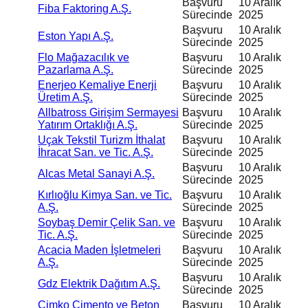
Başvuru
10 Aralık
Fiba Faktoring A.Ş.
Sürecinde
2025
Başvuru
10 Aralık
Eston Yapı A.Ş.
Sürecinde
2025
Flo Mağazacılık ve
Başvuru
10 Aralık
Pazarlama A.Ş.
Sürecinde
2025
Enerjeo Kemaliye Enerji
Başvuru
10 Aralık
Üretim A.Ş.
Sürecinde
2025
Allbatross Girişim Sermayesi
Başvuru
10 Aralık
Yatırım Ortaklığı A.Ş.
Sürecinde
2025
Uçak Tekstil Turizm İthalat
Başvuru
10 Aralık
İhracat San. ve Tic. A.Ş.
Sürecinde
2025
Başvuru
10 Aralık
Alcas Metal Sanayi A.Ş.
Sürecinde
2025
Kırlıoğlu Kimya San. ve Tic.
Başvuru
10 Aralık
A.Ş.
Sürecinde
2025
Soybaş Demir Çelik San. ve
Başvuru
10 Aralık
Tic. A.Ş.
Sürecinde
2025
Acacia Maden İşletmeleri
Başvuru
10 Aralık
A.Ş.
Sürecinde
2025
Başvuru
10 Aralık
Gdz Elektrik Dağıtım A.Ş.
Sürecinde
2025
Çimko Çimento ve Beton
Başvuru
10 Aralık