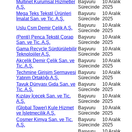
Multınet Kurumsal Hizmetler
Başvuru
10 Aralık
A.Ş.
Sürecinde
2025
Mega Teks Tekstil Ürünleri
Başvuru
10 Aralık
İmalat San. ve Tic. A.Ş.
Sürecinde
2025
Başvuru
10 Aralık
Uslu Çsm Demir Çelik A.Ş.
Sürecinde
2025
(Penti) Penca Tekstil Çorap
Başvuru
10 Aralık
San. ve Tic. A.Ş.
Sürecinde
2025
Gama Recycle Sürdürülebilir
Başvuru
10 Aralık
Teknolojiler A.Ş.
Sürecinde
2025
Akçelik Demir Çelik San. ve
Başvuru
10 Aralık
Tic. A.Ş.
Sürecinde
2025
Techmine Girişim Sermayesi
Başvuru
10 Aralık
Yatırım Ortaklığı A.Ş.
Sürecinde
2025
Tavuk Dünyası Gıda San. ve
Başvuru
10 Aralık
Tic. A.Ş.
Sürecinde
2025
Kızılay İçecek San. ve Tic.
Başvuru
10 Aralık
A.Ş.
Sürecinde
2025
(Global Tower) Kule Hizmet
Başvuru
10 Aralık
ve İşletmecilik A.Ş.
Sürecinde
2025
Cosmer Kimya San. ve Tic.
Başvuru
10 Aralık
A.Ş.
Sürecinde
2025
Başvuru
10 Aralık