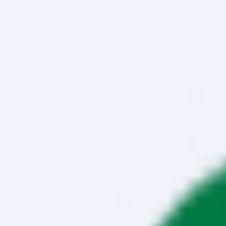
Üye
👤
Sinan K. UZAN
Üye
← Taslak Halka Arzlar Listesine Dön
Halka Arz Gazetesi – Halka Arz, Borsa ve Ekono
Halka Arz Gazetesi – Halka Arz, Borsa ve Ekonomi Haberleri