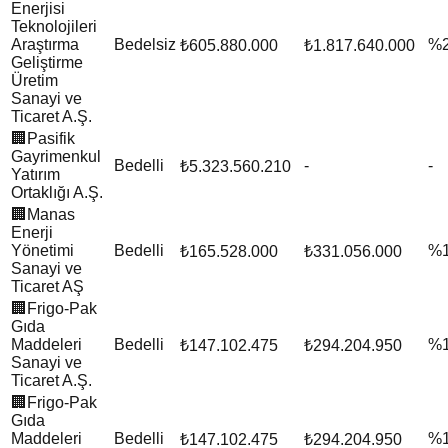
Enerjisi
Teknolojileri
Araştırma
Bedelsiz
%
₺605.880.000
₺1.817.640.000
Geliştirme
Üretim
Sanayi ve
Ticaret A.Ş.
🏢
Pasifik
Gayrimenkul
Bedelli
-
-
₺5.323.560.210
Yatırım
Ortaklığı A.Ş.
🏢
Manas
Enerji
Yönetimi
Bedelli
%
₺165.528.000
₺331.056.000
Sanayi ve
Ticaret AŞ
🏢
Frigo-Pak
Gıda
Maddeleri
Bedelli
%
₺147.102.475
₺294.204.950
Sanayi ve
Ticaret A.Ş.
🏢
Frigo-Pak
Gıda
Maddeleri
Bedelli
%
₺147.102.475
₺294.204.950