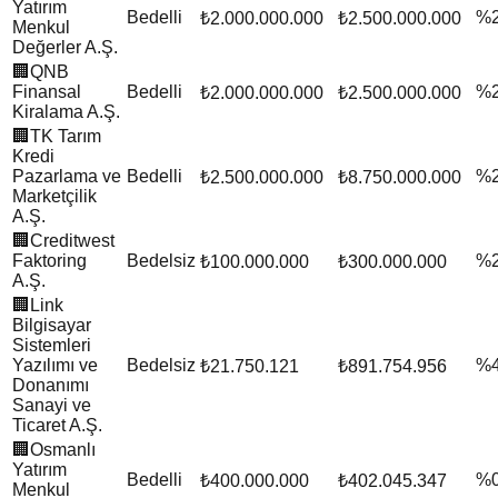
Yatırım
Bedelli
%
₺2.000.000.000
₺2.500.000.000
Menkul
Değerler A.Ş.
🏢
QNB
Finansal
Bedelli
%
₺2.000.000.000
₺2.500.000.000
Kiralama A.Ş.
🏢
TK Tarım
Kredi
Pazarlama ve
Bedelli
%
₺2.500.000.000
₺8.750.000.000
Marketçilik
A.Ş.
🏢
Creditwest
Faktoring
Bedelsiz
%
₺100.000.000
₺300.000.000
A.Ş.
🏢
Link
Bilgisayar
Sistemleri
Yazılımı ve
Bedelsiz
%
₺21.750.121
₺891.754.956
Donanımı
Sanayi ve
Ticaret A.Ş.
🏢
Osmanlı
Yatırım
Bedelli
%
₺400.000.000
₺402.045.347
Menkul