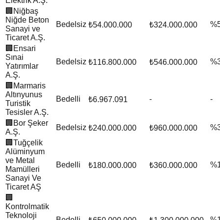
Elektrik A.Ş.
🏢
Niğbaş
Niğde Beton
Bedelsiz
%
₺54.000.000
₺324.000.000
Sanayi ve
Ticaret A.Ş.
🏢
Ensari
Sınai
Bedelsiz
%
₺116.800.000
₺546.000.000
Yatırımlar
A.Ş.
🏢
Marmaris
Altınyunus
Bedelli
-
-
₺6.967.091
Turistik
Tesisler A.Ş.
🏢
Bor Şeker
Bedelsiz
%
₺240.000.000
₺960.000.000
A.Ş.
🏢
Tuğçelik
Alüminyum
ve Metal
Bedelli
%
₺180.000.000
₺360.000.000
Mamülleri
Sanayi Ve
Ticaret AŞ
🏢
Kontrolmatik
Teknoloji
Bedelli
%