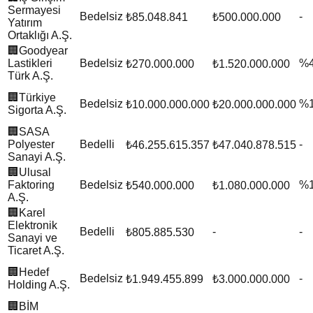
Sermayesi
Bedelsiz
-
₺85.048.841
₺500.000.000
Yatırım
Ortaklığı A.Ş.
🏢
Goodyear
Lastikleri
Bedelsiz
%
₺270.000.000
₺1.520.000.000
Türk A.Ş.
🏢
Türkiye
Bedelsiz
%
₺10.000.000.000
₺20.000.000.000
Sigorta A.Ş.
🏢
SASA
Polyester
Bedelli
-
₺46.255.615.357
₺47.040.878.515
Sanayi A.Ş.
🏢
Ulusal
Faktoring
Bedelsiz
%
₺540.000.000
₺1.080.000.000
A.Ş.
🏢
Karel
Elektronik
Bedelli
-
-
₺805.885.530
Sanayi ve
Ticaret A.Ş.
🏢
Hedef
Bedelsiz
-
₺1.949.455.899
₺3.000.000.000
Holding A.Ş.
🏢
BİM