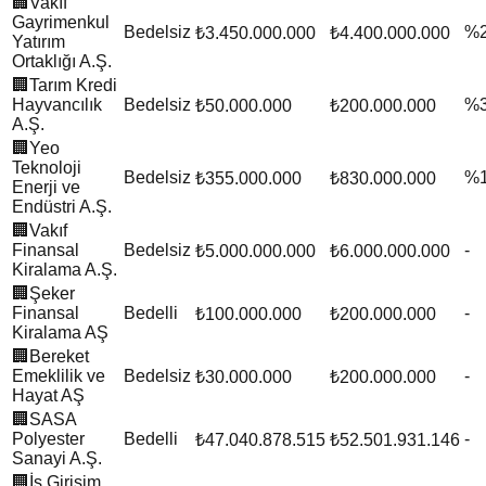
🏢
Vakıf
Gayrimenkul
Bedelsiz
%
₺3.450.000.000
₺4.400.000.000
Yatırım
Ortaklığı A.Ş.
🏢
Tarım Kredi
Hayvancılık
Bedelsiz
%
₺50.000.000
₺200.000.000
A.Ş.
🏢
Yeo
Teknoloji
Bedelsiz
%
₺355.000.000
₺830.000.000
Enerji ve
Endüstri A.Ş.
🏢
Vakıf
Finansal
Bedelsiz
-
₺5.000.000.000
₺6.000.000.000
Kiralama A.Ş.
🏢
Şeker
Finansal
Bedelli
-
₺100.000.000
₺200.000.000
Kiralama AŞ
🏢
Bereket
Emeklilik ve
Bedelsiz
-
₺30.000.000
₺200.000.000
Hayat AŞ
🏢
SASA
Polyester
Bedelli
-
₺47.040.878.515
₺52.501.931.146
Sanayi A.Ş.
🏢
İş Girişim