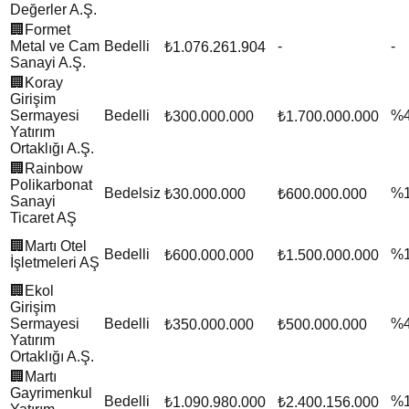
Değerler A.Ş.
🏢
Formet
Metal ve Cam
Bedelli
-
-
₺1.076.261.904
Sanayi A.Ş.
🏢
Koray
Girişim
Sermayesi
Bedelli
%
₺300.000.000
₺1.700.000.000
Yatırım
Ortaklığı A.Ş.
🏢
Rainbow
Polikarbonat
Bedelsiz
%
₺30.000.000
₺600.000.000
Sanayi
Ticaret AŞ
🏢
Martı Otel
Bedelli
%
₺600.000.000
₺1.500.000.000
İşletmeleri AŞ
🏢
Ekol
Girişim
Sermayesi
Bedelli
%
₺350.000.000
₺500.000.000
Yatırım
Ortaklığı A.Ş.
🏢
Martı
Gayrimenkul
Bedelli
%
₺1.090.980.000
₺2.400.156.000