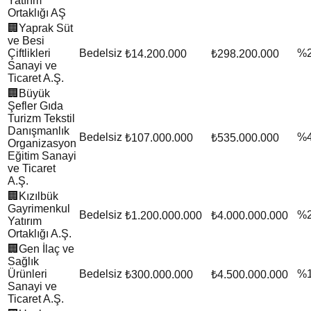
Yatırım
Ortaklığı AŞ
🏢
Yaprak Süt
ve Besi
Çiftlikleri
Bedelsiz
%
₺14.200.000
₺298.200.000
Sanayi ve
Ticaret A.Ş.
🏢
Büyük
Şefler Gıda
Turizm Tekstil
Danışmanlık
Bedelsiz
%
₺107.000.000
₺535.000.000
Organizasyon
Eğitim Sanayi
ve Ticaret
A.Ş.
🏢
Kızılbük
Gayrimenkul
Bedelsiz
%
₺1.200.000.000
₺4.000.000.000
Yatırım
Ortaklığı A.Ş.
🏢
Gen İlaç ve
Sağlık
Ürünleri
Bedelsiz
%
₺300.000.000
₺4.500.000.000
Sanayi ve
Ticaret A.Ş.