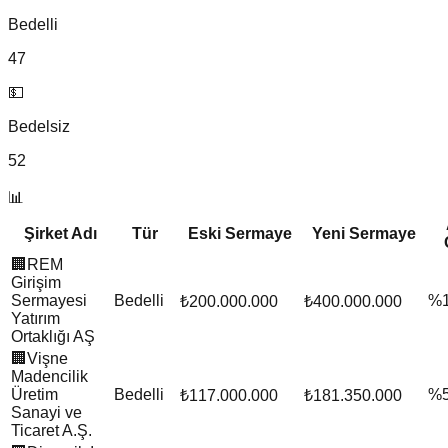
Bedelli
47
💵
Bedelsiz
52
📊
Şirket Adı
Tür
Eski Sermaye
Yeni Sermaye
🏢
REM
Girişim
Sermayesi
Bedelli
%
₺200.000.000
₺400.000.000
Yatırım
Ortaklığı AŞ
🏢
Vişne
Madencilik
Üretim
Bedelli
%
₺117.000.000
₺181.350.000
Sanayi ve
Ticaret A.Ş.