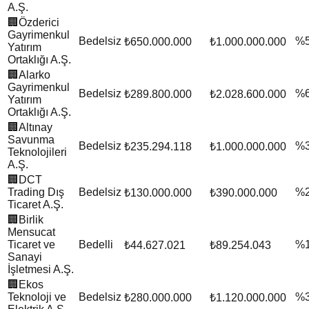
A.Ş.
🏢
Özderici
Gayrimenkul
Bedelsiz
%
₺650.000.000
₺1.000.000.000
Yatırım
Ortaklığı A.Ş.
🏢
Alarko
Gayrimenkul
Bedelsiz
%
₺289.800.000
₺2.028.600.000
Yatırım
Ortaklığı A.Ş.
🏢
Altınay
Savunma
Bedelsiz
%
₺235.294.118
₺1.000.000.000
Teknolojileri
A.Ş.
🏢
DCT
Trading Dış
Bedelsiz
%
₺130.000.000
₺390.000.000
Ticaret A.Ş.
🏢
Birlik
Mensucat
Ticaret ve
Bedelli
%
₺44.627.021
₺89.254.043
Sanayi
İşletmesi A.Ş.
🏢
Ekos
Teknoloji ve
Bedelsiz
%
₺280.000.000
₺1.120.000.000