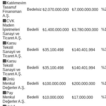
🏢
Katılımevim
Tasarruf
Bedelsiz
%
₺2.070.000.000
₺7.000.000.000
Finansman
A.Ş.
🏢
CVK
Maden
İşletmeleri
Bedelli
%
₺1.400.000.000
₺3.780.000.000
Sanayi ve
Ticaret A.Ş.
🏢
Karsu
Tekstil
Bedelli
%
₺35.100.498
₺140.401.994
Sanayii ve
Ticaret A.Ş.
🏢
Karsu
Tekstil
Bedelli
%
₺35.100.498
₺140.401.994
Sanayii ve
Ticaret A.Ş.
🏢
Ünlü
Menkul
Bedelli
%
₺100.000.000
₺200.000.000
Değerler A.Ş.
🏢
Pay
Menkul
Bedelli
%
₺10.000.000
₺17.000.000
Değerler A.Ş.