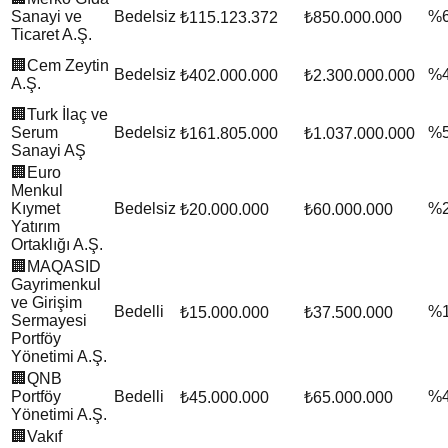
Sanayi ve
Bedelsiz
%
₺115.123.372
₺850.000.000
Ticaret A.Ş.
🏢
Cem Zeytin
Bedelsiz
%
₺402.000.000
₺2.300.000.000
A.Ş.
🏢
Turk İlaç ve
Serum
Bedelsiz
%
₺161.805.000
₺1.037.000.000
Sanayi AŞ
🏢
Euro
Menkul
Kıymet
Bedelsiz
%
₺20.000.000
₺60.000.000
Yatırım
Ortaklığı A.Ş.
🏢
MAQASID
Gayrimenkul
ve Girişim
Bedelli
%
₺15.000.000
₺37.500.000
Sermayesi
Portföy
Yönetimi A.Ş.
🏢
QNB
Portföy
Bedelli
%
₺45.000.000
₺65.000.000
Yönetimi A.Ş.
🏢
Vakıf