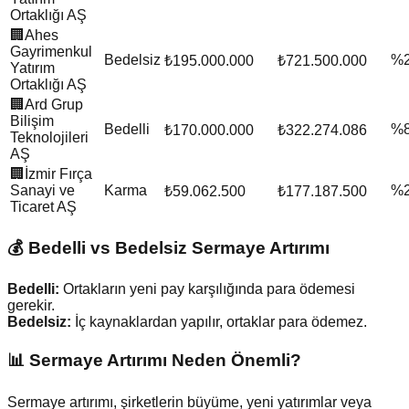
Ortaklığı AŞ
🏢
Ahes
Gayrimenkul
Bedelsiz
%
₺195.000.000
₺721.500.000
Yatırım
Ortaklığı AŞ
🏢
Ard Grup
Bilişim
Bedelli
%
₺170.000.000
₺322.274.086
Teknolojileri
AŞ
🏢
İzmir Fırça
Sanayi ve
Karma
%
₺59.062.500
₺177.187.500
Ticaret AŞ
💰 Bedelli vs Bedelsiz Sermaye Artırımı
Bedelli:
Ortakların yeni pay karşılığında para ödemesi
gerekir.
Bedelsiz:
İç kaynaklardan yapılır, ortaklar para ödemez.
📊 Sermaye Artırımı Neden Önemli?
Sermaye artırımı, şirketlerin büyüme, yeni yatırımlar veya