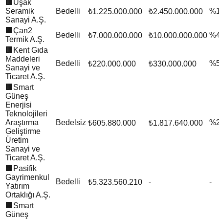
🏢
Uşak
Seramik
Bedelli
%
₺1.225.000.000
₺2.450.000.000
Sanayi A.Ş.
🏢
Çan2
Bedelli
%
₺7.000.000.000
₺10.000.000.000
Termik A.Ş.
🏢
Kent Gıda
Maddeleri
Bedelli
%
₺220.000.000
₺330.000.000
Sanayi ve
Ticaret A.Ş.
🏢
Smart
Güneş
Enerjisi
Teknolojileri
Araştırma
Bedelsiz
%
₺605.880.000
₺1.817.640.000
Geliştirme
Üretim
Sanayi ve
Ticaret A.Ş.
🏢
Pasifik
Gayrimenkul
Bedelli
-
-
₺5.323.560.210
Yatırım
Ortaklığı A.Ş.
🏢
Smart
Güneş