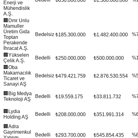
₺650.000.000
₺1.300.000.000
Enerji ve
Mühendislik
A.Ş.
🏢
Dmr Unlu
Mamuller
Üretim Gıda
Bedelsiz
%
₺185.300.000
₺1.482.400.000
Toptan
Perakende
İhracat A.Ş.
🏢
Yükselen
Bedelli
%
₺250.000.000
₺500.000.000
Çelik A.Ş.
🏢
Oba
Makarnacılık
Bedelsiz
%
₺479.421.759
₺2.876.530.554
Ticaret ve
Sanayi AŞ
🏢
Big Medya
Bedelli
%
₺19.559.175
₺33.811.732
Teknoloji AŞ
🏢
Lydia
Bedelli
%
₺208.000.000
₺351.991.314
Holding AŞ
🏢
Adra
Gayrimenkul
Bedelli
%
₺293.700.000
₺545.854.435
Yatırım