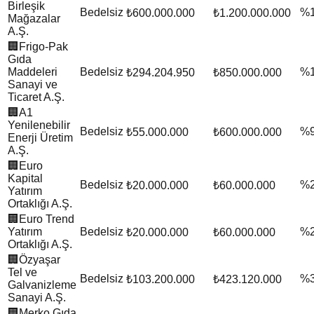
Birleşik
Bedelsiz
%
₺600.000.000
₺1.200.000.000
Mağazalar
A.Ş.
🏢
Frigo-Pak
Gıda
Maddeleri
Bedelsiz
%
₺294.204.950
₺850.000.000
Sanayi ve
Ticaret A.Ş.
🏢
A1
Yenilenebilir
Bedelsiz
%
₺55.000.000
₺600.000.000
Enerji Üretim
A.Ş.
🏢
Euro
Kapital
Bedelsiz
%
₺20.000.000
₺60.000.000
Yatırım
Ortaklığı A.Ş.
🏢
Euro Trend
Yatırım
Bedelsiz
%
₺20.000.000
₺60.000.000
Ortaklığı A.Ş.
🏢
Özyaşar
Tel ve
Bedelsiz
%
₺103.200.000
₺423.120.000
Galvanizleme
Sanayi A.Ş.
🏢
Merko Gıda