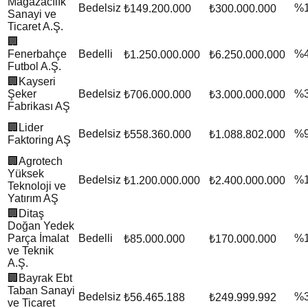
Mağazacılık
Bedelsiz
%
₺149.200.000
₺300.000.000
Sanayi ve
Ticaret A.Ş.
🏢
Fenerbahçe
Bedelli
%
₺1.250.000.000
₺6.250.000.000
Futbol A.Ş.
🏢
Kayseri
Şeker
Bedelsiz
%
₺706.000.000
₺3.000.000.000
Fabrikası AŞ
🏢
Lider
Bedelsiz
%
₺558.360.000
₺1.088.802.000
Faktoring AŞ
🏢
Agrotech
Yüksek
Bedelsiz
%
₺1.200.000.000
₺2.400.000.000
Teknoloji ve
Yatırım AŞ
🏢
Ditaş
Doğan Yedek
Parça İmalat
Bedelli
%
₺85.000.000
₺170.000.000
ve Teknik
A.Ş.
🏢
Bayrak Ebt
Taban Sanayi
Bedelsiz
%
₺56.465.188
₺249.999.992
ve Ticaret