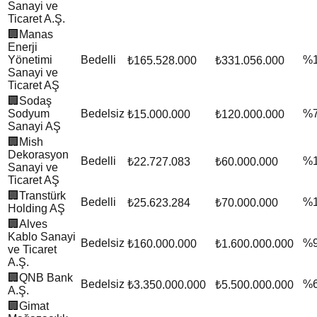
Sanayi ve
Ticaret A.Ş.
🏢
Manas
Enerji
Yönetimi
Bedelli
%
₺165.528.000
₺331.056.000
Sanayi ve
Ticaret AŞ
🏢
Sodaş
Sodyum
Bedelsiz
%
₺15.000.000
₺120.000.000
Sanayi AŞ
🏢
Mish
Dekorasyon
Bedelli
%
₺22.727.083
₺60.000.000
Sanayi ve
Ticaret AŞ
🏢
Transtürk
Bedelli
%
₺25.623.284
₺70.000.000
Holding AŞ
🏢
Alves
Kablo Sanayi
Bedelsiz
%
₺160.000.000
₺1.600.000.000
ve Ticaret
A.Ş.
🏢
QNB Bank
Bedelsiz
%
₺3.350.000.000
₺5.500.000.000
A.Ş.
🏢
Gimat