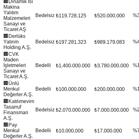
🏢
Dinamik Isı
Makina
Yalıtım
Bedelsiz
%
₺119.728.125
₺520.000.000
Malzemeleri
Sanayi ve
Ticaret AŞ
🏢
Derlüks
Yatırım
Bedelsiz
%
₺197.281.323
₺989.179.083
Holding A.Ş.
🏢
CVK
Maden
İşletmeleri
Bedelli
%
₺1.400.000.000
₺3.780.000.000
Sanayi ve
Ticaret A.Ş.
🏢
Ünlü
Menkul
Bedelli
%
₺100.000.000
₺200.000.000
Değerler A.Ş.
🏢
Katılımevim
Tasarruf
Bedelsiz
%
₺2.070.000.000
₺7.000.000.000
Finansman
A.Ş.
🏢
Pay
Menkul
Bedelli
%
₺10.000.000
₺17.000.000
Değerler A.Ş.