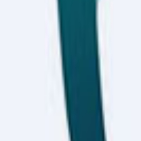
yapılabilecek banka ve aracı kurumlar, kısa süre içinde yayımlan