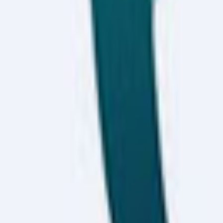
 sağlanabilecek banka ve aracı kurumların listesi şu şekilde;