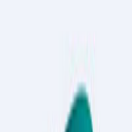
alan bilgilere göre, Orzaks İlaç ve Kimya Sanayi Ticaret
A.Ş.'nin halka arz izahnamesi onaylandı. Şirketin mevcut
sermayesi 307 milyon TL'den 338,5 milyon TL'ye
yükseltilecek.
Bedelli sermaye artırımı yoluyla 31,5 milyon TL tutarında yeni
pay ihraç edilecek. Ayrıca mevcut ortaklardan Yunus Emre
Alimoğlu'nun sahip olduğu 21 milyon TL nominal değerli B
grubu paylar halka arza konu edilecek. 1 TL nominal değerli
paylar 69,00 TL sabit fiyat üzerinden satışa sunulacak. İ
Haberi Paylaş