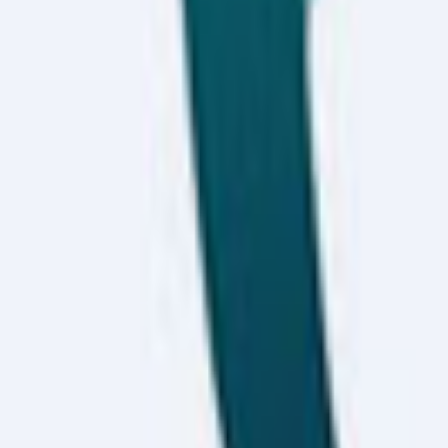
rinde gerçekleştirilecek. Şirket, Borsa İstanbul’da MEYSU kodu 
üklüğü yaklaşık 1,3 milyar TL olacak. Halka açıklık oranı %20,11
%5 ve üzerinde paya sahip beş ortak bulunuyor.