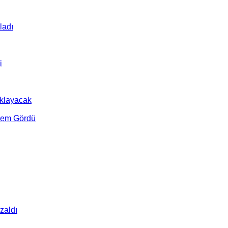
ladı
i
ıklayacak
şlem Gördü
zaldı