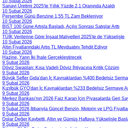
10 Şubat 2026
Sanayi Üretimi 2025'te Yıllık Yüzde 2,1 Oranında Azaldı
10 Şubat 2026
Perşembe Günü Benzine 1,55 TL Zam Bekleniyor
10 Şubat 2026
BIST 100 Güne Artışla Başladı, Açılış Sonrası Satışlar Arttı
10 Şubat 2026
TÜİK Verilerine Göre İnşaat Maliyetleri 2025'te de Yükselişte
10 Şubat 2026
Altın Fiyatlarındaki Artış TL Mevduatını Tehdit Ediyor
10 Şubat 2026
Hazine, Yarın İki İhale Gerçekleştirecek
9 Şubat 2026
Döviz Swapları: Kısa Vadeli Döviz İhtiyacına Kritik Çözüm
9 Şubat 2026
Büyük Şefler Gıda'dan İç Kaynaklardan %400 Bedelsiz Sermay
9 Şubat 2026
Kızılbük GYO'dan İç Kaynaklardan %233 Bedelsiz Sermaye Art
9 Şubat 2026
Merkez Bankası'nın 2026 Faiz Kararı İçin Piyasalarda Geri Sa
9 Şubat 2026
9 Şubat 2026 İtibarıyla Güncel Benzin, Motorin ve LPG Fiyatlar
9 Şubat 2026
Dolar Değer Kaybetti, Altın ve Gümüş Haftaya Yükselişle Başl
9 Şubat 2026