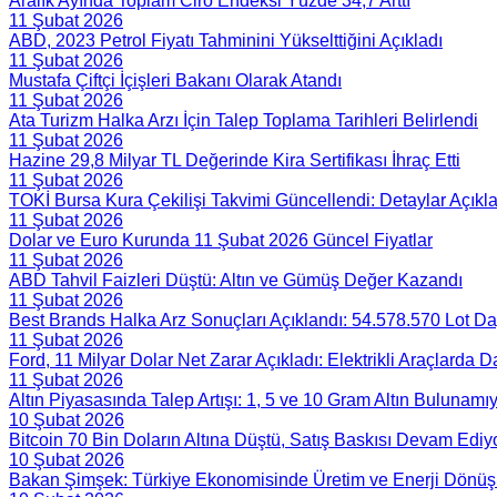
Aralık Ayında Toplam Ciro Endeksi Yüzde 34,7 Arttı
11 Şubat 2026
ABD, 2023 Petrol Fiyatı Tahminini Yükselttiğini Açıkladı
11 Şubat 2026
Mustafa Çiftçi İçişleri Bakanı Olarak Atandı
11 Şubat 2026
Ata Turizm Halka Arzı İçin Talep Toplama Tarihleri Belirlendi
11 Şubat 2026
Hazine 29,8 Milyar TL Değerinde Kira Sertifikası İhraç Etti
11 Şubat 2026
TOKİ Bursa Kura Çekilişi Takvimi Güncellendi: Detaylar Açıkl
11 Şubat 2026
Dolar ve Euro Kurunda 11 Şubat 2026 Güncel Fiyatlar
11 Şubat 2026
ABD Tahvil Faizleri Düştü: Altın ve Gümüş Değer Kazandı
11 Şubat 2026
Best Brands Halka Arz Sonuçları Açıklandı: 54.578.570 Lot Dağ
11 Şubat 2026
Ford, 11 Milyar Dolar Net Zarar Açıkladı: Elektrikli Araçlarda 
11 Şubat 2026
Altın Piyasasında Talep Artışı: 1, 5 ve 10 Gram Altın Bulunamı
10 Şubat 2026
Bitcoin 70 Bin Doların Altına Düştü, Satış Baskısı Devam Ediy
10 Şubat 2026
Bakan Şimşek: Türkiye Ekonomisinde Üretim ve Enerji Dönü