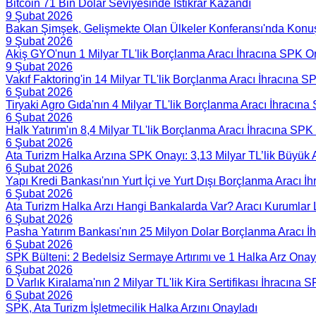
Bitcoin 71 Bin Dolar Seviyesinde İstikrar Kazandı
9 Şubat 2026
Bakan Şimşek, Gelişmekte Olan Ülkeler Konferansı'nda Kon
9 Şubat 2026
Akiş GYO'nun 1 Milyar TL'lik Borçlanma Aracı İhracına SPK O
9 Şubat 2026
Vakıf Faktoring'in 14 Milyar TL'lik Borçlanma Aracı İhracına 
6 Şubat 2026
Tiryaki Agro Gıda'nın 4 Milyar TL'lik Borçlanma Aracı İhracın
6 Şubat 2026
Halk Yatırım'ın 8,4 Milyar TL'lik Borçlanma Aracı İhracına SPK
6 Şubat 2026
Ata Turizm Halka Arzına SPK Onayı: 3,13 Milyar TL’lik Büyük 
6 Şubat 2026
Yapı Kredi Bankası'nın Yurt İçi ve Yurt Dışı Borçlanma Aracı İ
6 Şubat 2026
Ata Turizm Halka Arzı Hangi Bankalarda Var? Aracı Kurumlar L
6 Şubat 2026
Pasha Yatırım Bankası'nın 25 Milyon Dolar Borçlanma Aracı 
6 Şubat 2026
SPK Bülteni: 2 Bedelsiz Sermaye Artırımı ve 1 Halka Arz Onay
6 Şubat 2026
D Varlık Kiralama'nın 2 Milyar TL'lik Kira Sertifikası İhracına
6 Şubat 2026
SPK, Ata Turizm İşletmecilik Halka Arzını Onayladı