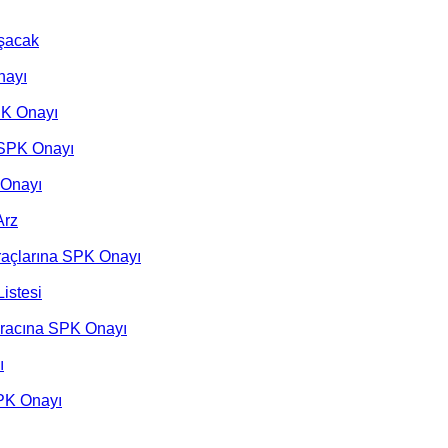
uşacak
nayı
SPK Onayı
a SPK Onayı
 Onayı
Arz
hraçlarına SPK Onayı
istesi
İhracına SPK Onayı
ı
 SPK Onayı