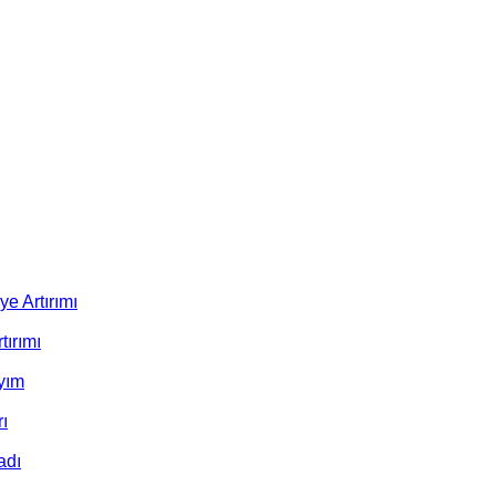
e Artırımı
ırımı
yım
ı
adı