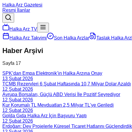
Halka Arz Gazetesi
Resmi İlanlar
Halka Arz TV
Halka Arz Takvimi
Son Halka Arzlar
Taslak Halka Arz
Haber Arşivi
Sayfa
17
SPK’dan Empa Elektronik’in Halka Arzına Onay
13 Şubat 2026
TCMB Rezervleri 6 Şubat Haftasında 10,7 Milyar Dolar Azaldı
12 Şubat 2026
Avrupa Borsaları, Güçlü ABD Verisi İle Pozitif Seyrediyor
12 Şubat 2026
Kur Korumalı TL Mevduatları 2,5 Milyar TL'ye Geriledi
12 Şubat 2026
Golda Gıda Halka Arz İçin Başvuru Yaptı
12 Şubat 2026
Erdoğan: Dev Projelerle Küresel Ticaret Hatlarını Güçlendirdik
12 Şubat 2026