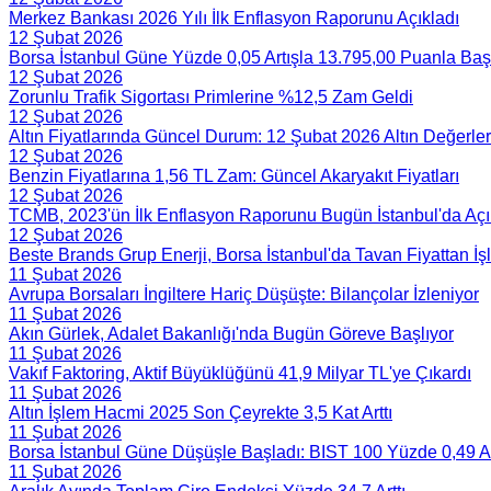
Merkez Bankası 2026 Yılı İlk Enflasyon Raporunu Açıkladı
12 Şubat 2026
Borsa İstanbul Güne Yüzde 0,05 Artışla 13.795,00 Puanla Baş
12 Şubat 2026
Zorunlu Trafik Sigortası Primlerine %12,5 Zam Geldi
12 Şubat 2026
Altın Fiyatlarında Güncel Durum: 12 Şubat 2026 Altın Değerler
12 Şubat 2026
Benzin Fiyatlarına 1,56 TL Zam: Güncel Akaryakıt Fiyatları
12 Şubat 2026
TCMB, 2023'ün İlk Enflasyon Raporunu Bugün İstanbul'da Aç
12 Şubat 2026
Beste Brands Grup Enerji, Borsa İstanbul'da Tavan Fiyattan İ
11 Şubat 2026
Avrupa Borsaları İngiltere Hariç Düşüşte: Bilançolar İzleniyor
11 Şubat 2026
Akın Gürlek, Adalet Bakanlığı'nda Bugün Göreve Başlıyor
11 Şubat 2026
Vakıf Faktoring, Aktif Büyüklüğünü 41,9 Milyar TL'ye Çıkardı
11 Şubat 2026
Altın İşlem Hacmi 2025 Son Çeyrekte 3,5 Kat Arttı
11 Şubat 2026
Borsa İstanbul Güne Düşüşle Başladı: BIST 100 Yüzde 0,49 A
11 Şubat 2026